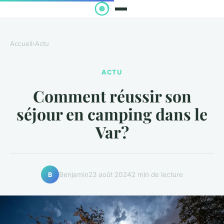
Accueil
›
Actu
ACTU
Comment réussir son
séjour en camping dans le
Var?
Benjamin
23 août 2024
2 min de lecture
B