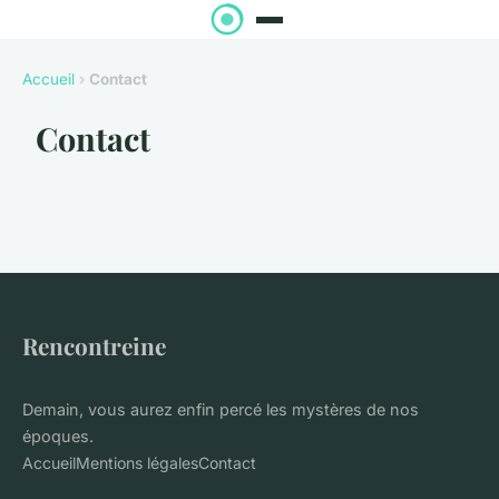
Accueil
›
Contact
Contact
Rencontreine
Demain, vous aurez enfin percé les mystères de nos
époques.
Accueil
Mentions légales
Contact