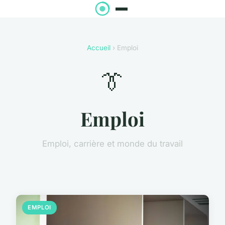
Accueil
› Emploi
👔
Emploi
Emploi, carrière et monde du travail
EMPLOI