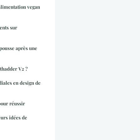
alimentation vegan
ents sur
epousse après une
thadder V2 ?
iales en design de
pour réussir
urs idées de