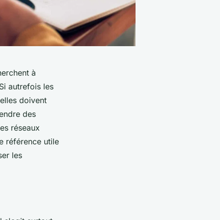
herchent à
i autrefois les
elles doivent
rendre des
des réseaux
e référence utile
er les