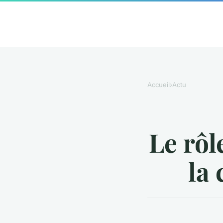
Accueil
›
Actu
Le rôl
la 