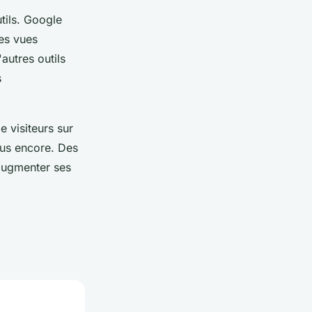
utils. Google
des vues
autres outils
s
 visiteurs sur
plus encore. Des
 augmenter ses