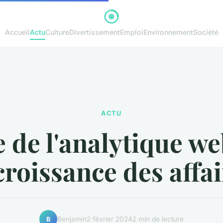
Accueil
Actu
Culture
Divertissement
Emploi
Environnement
Société
ACTU
e de l'analytique w
croissance des affa
Benjamin
2 février 2024
2 min de lecture
B