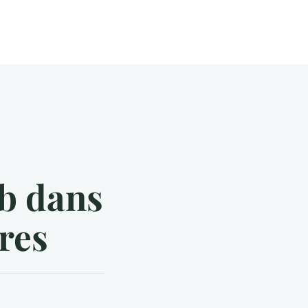
eb dans
ires