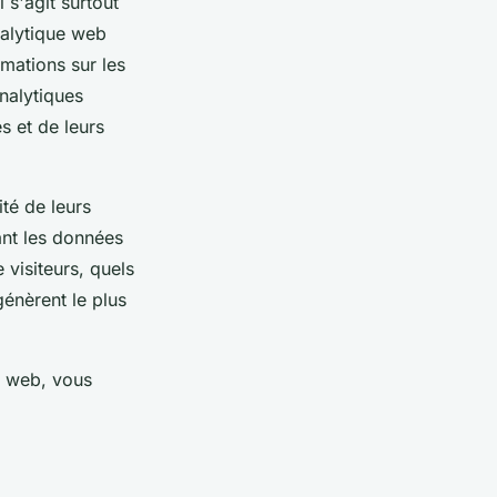
 s'agit surtout
alytique web
rmations sur les
nalytiques
s et de leurs
ité de leurs
ant les données
e visiteurs, quels
génèrent le plus
e web, vous